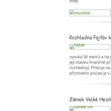
vody.
Rozhledna Fajtův k
vysoká 36 metrů a na 
její stavbu finančně př
rozhledny). Přístup 
příznivého počasí je v
Zámek Velké Meziř