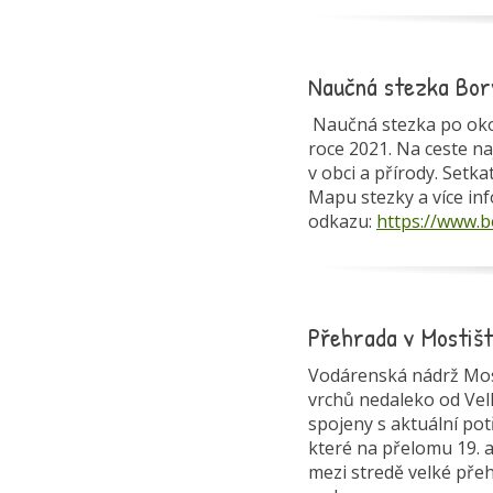
Naučná stezka Bor
Naučná stezka po okolí
roce 2021. Na ceste na
v obci a přírody. Setk
Mapu stezky a více in
odkazu:
https://www.b
Přehrada v Mostišt
Vodárenská nádrž Most
vrchů nedaleko od Velk
spojeny s aktuální po
které na přelomu 19. a
mezi stredě velké přeh