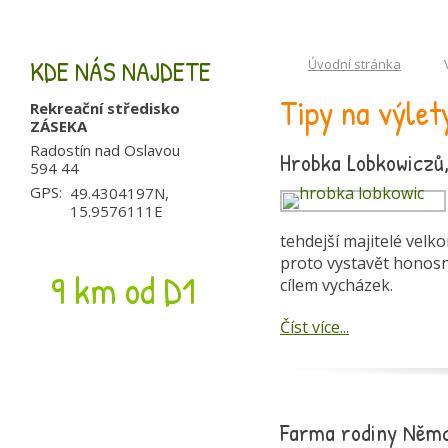
KDE NÁS NAJDETE
Úvodní stránka
Tipy na výlet
Rekreační středisko
ZÁSEKA
Radostín nad Oslavou
Hrobka Lobkowiczů,
594 44
GPS:
49.4304197N,
15.9576111E
tehdejší majitelé vel
proto vystavět honosn
9 km od D1
cílem vycházek.
Číst více...
Farma rodiny Němc