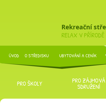
Rekreační stř
RELAX V PŘÍRODĚ
ÚVOD
O STŘEDISKU
UBYTOVÁNÍ A CENÍK
PRO ZÁJMOVÁ
PRO ŠKOLY
SDRUŽENÍ