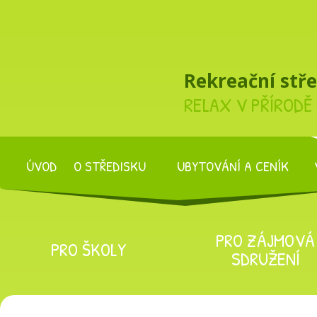
Rekreační stř
RELAX V PŘÍRODĚ
ÚVOD
O STŘEDISKU
UBYTOVÁNÍ A CENÍK
PRO ZÁJMOVÁ
PRO ŠKOLY
SDRUŽENÍ