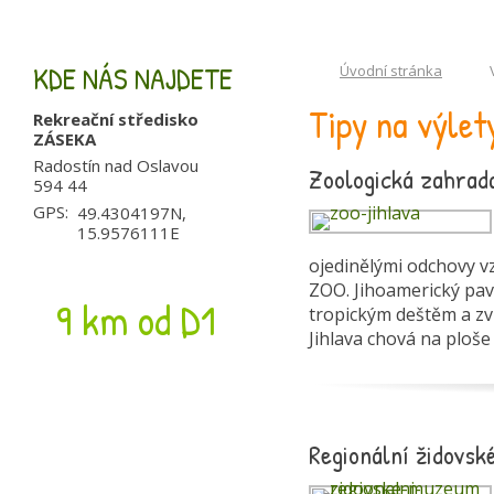
KDE NÁS NAJDETE
Úvodní stránka
Tipy na výlet
Rekreační středisko
ZÁSEKA
Radostín nad Oslavou
Zoologická zahrada
594 44
GPS:
49.4304197N,
15.9576111E
ojedinělými odchovy v
ZOO. Jihoamerický pav
9 km od D1
tropickým deštěm a zv
Jihlava chová na ploše 
Regionální židovs