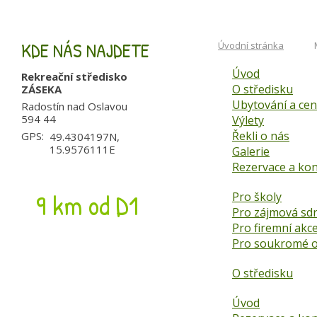
KDE NÁS NAJDETE
Úvodní stránka
Úvod
Rekreační středisko
O středisku
ZÁSEKA
Ubytování a cen
Radostín nad Oslavou
594 44
Výlety
Řekli o nás
GPS:
49.4304197N,
15.9576111E
Galerie
Rezervace a kon
9 km od D1
Pro školy
Pro zájmová sd
Pro firemní akc
Pro soukromé o
O středisku
Úvod