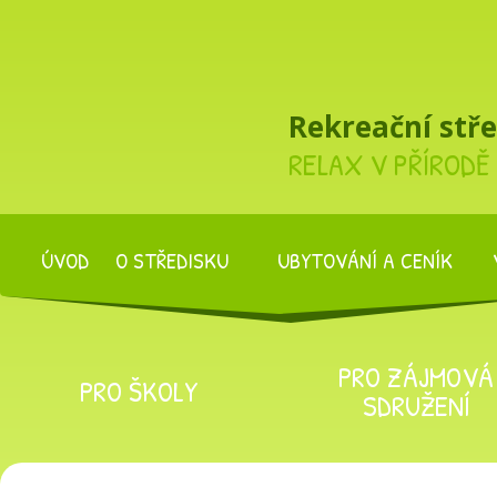
Rekreační stř
RELAX V PŘÍRODĚ
ÚVOD
O STŘEDISKU
UBYTOVÁNÍ A CENÍK
PRO ZÁJMOVÁ
PRO ŠKOLY
SDRUŽENÍ