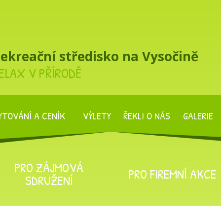
ekreační středisko na Vysočině
ELAX V PŘÍRODĚ
YTOVÁNÍ A CENÍK
VÝLETY
ŘEKLI O NÁS
GALERIE
PRO ZÁJMOVÁ
PRO FIREMNÍ AKCE
SDRUŽENÍ