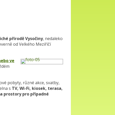
tiché přírodě Vysočiny
, nedaleko
everně od Velkého Meziříčí
nebo ve
každém
nové pobyty, různé akce, svatby,
delna s
TV, Wi-Fi, kiosek, terasa,
 a prostory pro případné