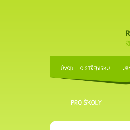
R
R
ÚVOD
O STŘEDISKU
UB
PRO ŠKOLY