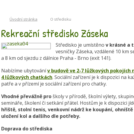
Úvodní stránka
O středisku
Rekreační středisko Záseka
Středisko je umístěno
v krásné a 
vesničky Záseka, vzdálené 10 km s
a 8 km od sjezdu z dálnice Praha - Brno (exit 141).
Nabízíme ubytování
v budově ve 2-7 lůžkových pokojích 
4 lůžkových chatkách
. Sociální zařízení je k dispozici na 
patře a v přízemí je sociální zařízení pro chatky.
Vhodné převážně pro
školy v přírodě, školní výlety, skupi
semináře, školení či setkání přátel. Hostům je k dispozici jí
hřiště, stolní tenis, venkovní nádrž ke koupání, ohniště
uložení kol a dalšího dle potřeby.
Doprava do střediska